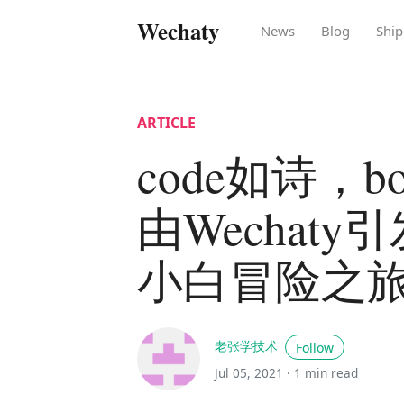
Wechaty
News
Blog
Ship
ARTICLE
code如诗，b
由Wechat
小白冒险之
老张学技术
Follow
Jul 05, 2021 ·
1 min read