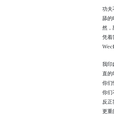
功夫
舔的
然，
凭着
Wech
我印
直的
你们
你们
反正
更重