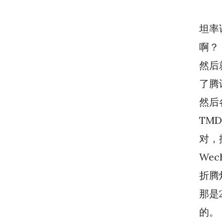
坦率
啊？
然后
了腾
然后
TM
对，
We
折腾
那是
的。