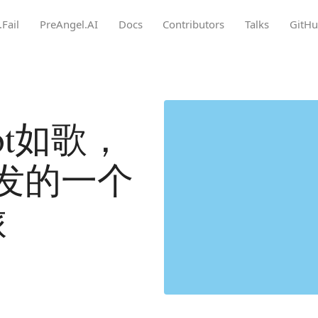
.Fail
PreAngel.AI
Docs
Contributors
Talks
GitH
ot如歌，
y引发的一个
旅