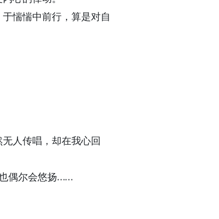
，于惴惴中前行，算是对自
然无人传唱，却在我心回
也偶尔会悠扬……