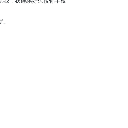
扰我，我连续好久接你半夜
扰。
。