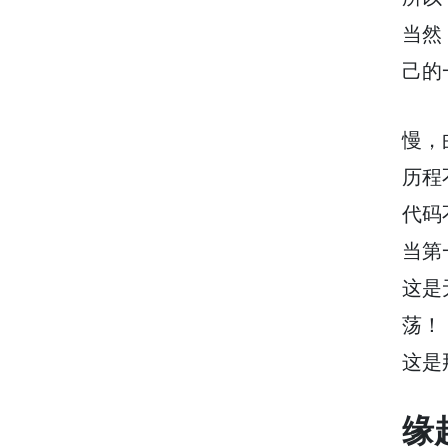
当然
己的
慢，
历程
代码
当第
这是
荡！
这是
缘