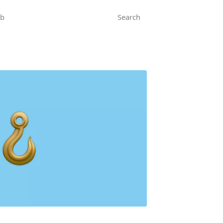
ub
Search