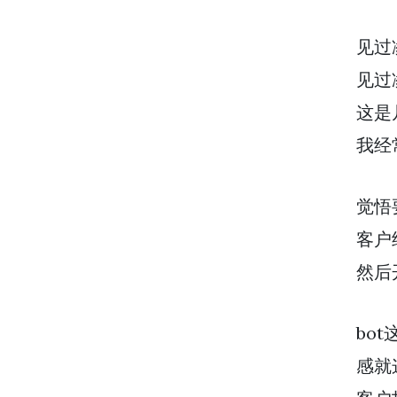
见过
见过
这是
我经
觉悟
客户
然后
bo
感就